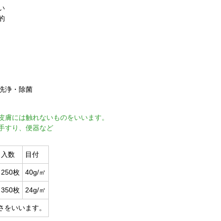
い
的
洗浄・除菌
皮膚には触れないものをいいます。
手すり、便器など
入数
目付
250枚
40g/㎡
350枚
24g/㎡
さをいいます。