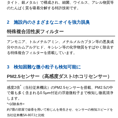
タイト、銀メタル）で構成され、細菌、ウイルス、アレル物質等
のたんぱく質を吸着分解する特許技術です。
2 施設内のさまざまなニオイを強力脱臭
特殊複合活性炭フィルター
アンモニア、トルメチルアミン、メチルメルカプタン等の悪臭成
分やホルムアルデヒド、キシレン等の化学物質をすばやく除去す
る特殊複合フィルターを搭載しています。
3 検知困難な微小粒子も検知可能に
PM2.5センサー（高感度ダスト/ホコリセンサー）
*
感度2倍
（当社従来機比）のPM2.5センサーを搭載、PM2.5の中
で最も多く含まれる0.5μm付近の浮遊微粒子まで検知し徹底清浄
します。
*<試験条件>
約7畳の部屋で線香を用いて粉じんを発生させ、センサーの検知スピードを
当社従来機SA-807Jと比較